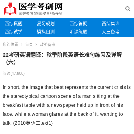
西综真题
复习规划
西综答疑
西综集训
西综试学
模拟自测
听课练题
大三备考
您的位置
首页
政英备考
22考研英语翻译：秋季阶段英语长难句练习及详解
（六）
阅读
(47,900)
In short, the image that best represents the current crisis is
the stereotypical cartoon scene of a man sitting at the
breakfast table with a newspaper held up in front of his
face, while a woman glares at the back of it, wanting to
talk. (2010英语二text1)