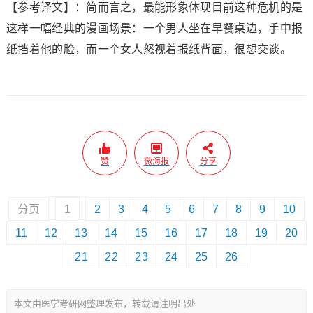
【参考译文】：简而言之，最能形象体现目前这种危机的是
这样一幅经典的漫画场景：一个男人坐在早餐桌边，手中报
纸挡着他的脸，而一个女人怒视着报纸背面，很想交谈。
赞
微海报
分享
分页
1
2
3
4
5
6
7
8
9
10
11
12
13
14
15
16
17
18
19
20
21
22
23
24
25
26
本文由医学考研网整理发布，转载请注明出处