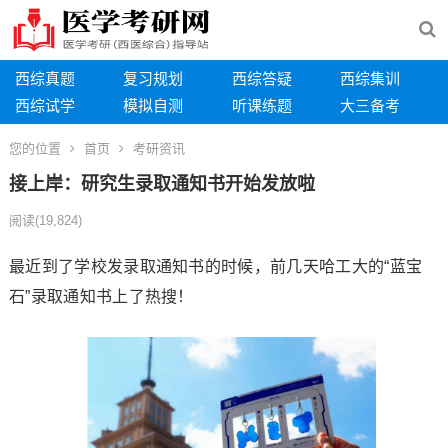
西综真题
复习规划
西综答疑
西综集训
西综试学
模拟自测
听课练题
大三备考
您的位置
首页
考研资讯
接上岸：研究生录取通知书开始发放啦
阅读
(19,824)
最近到了学校发录取通知书的时候，前几天哈工大的“蓝宝
石”录取通知书上了热搜！