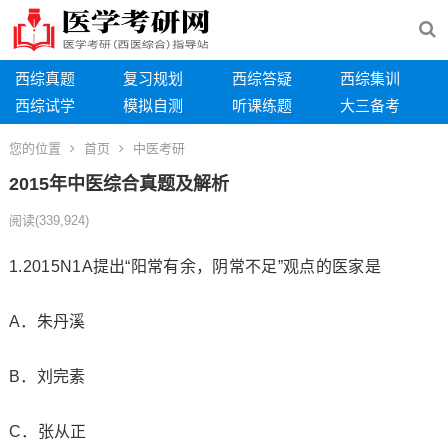
西综真题
复习规划
西综答疑
西综集训
西综试学
模拟自测
听课练题
大三备考
您的位置
首页
中医考研
2015年中医综合真题及解析
阅读
(339,924)
1.2015N1A提出“阳常有余，阴常不足”观点的医家是
A．朱丹溪
B．刘完素
C．张从正