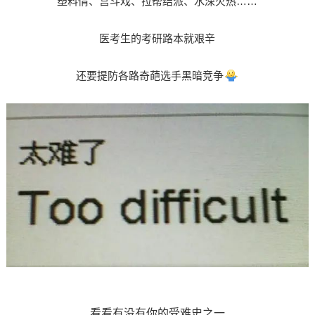
塑料情、宫斗戏、
拉帮结派、水深火热……
医考生的考研路本就艰辛
还要
提防各路奇葩选手黑暗竞争
看看有没有你的受难史之一