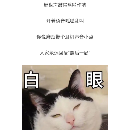
键盘声敲得劈啪作响
开着语音
呱呱乱叫
你说麻烦带个耳机声音小点
人家永远回复“最后一局”