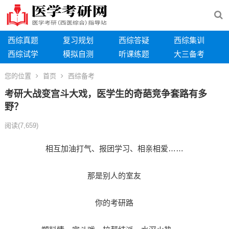
西综真题
复习规划
西综答疑
西综集训
西综试学
模拟自测
听课练题
大三备考
您的位置
首页
西综备考
考研大战变宫斗大戏，医学生的奇葩竞争套路有多
野？
阅读
(7,659)
相互加油打气、报团学习、相亲相爱……
那是别人的室友
你的考研路