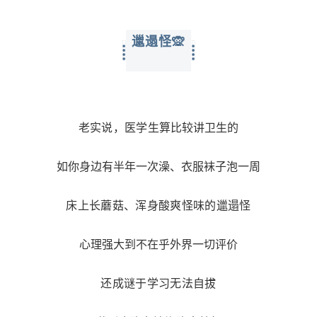
邋遢怪🙊
老实说，医学生
算比较讲卫生的
如你身边有半年一次澡、衣服袜子泡一周
床上长蘑菇、浑身酸爽怪味的邋遢怪
心理强大到不在乎外界一切评价
还成谜于学习无法自拔