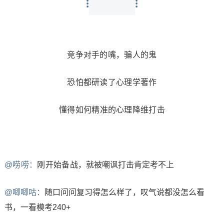
竞争对手的嘴，骗人的鬼
恐怕都研读了心理学著作
懂得如何精准的心理降维打击
@唠唠：
刚开始备战，
就被嘲讽打击
肯定考不上
@唧唧咕：
随口问问复习得怎么样了，
叹气说都没怎么看
书，
一看模考240+