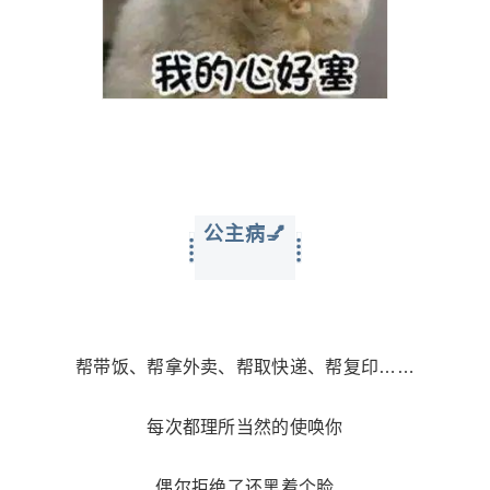
公主病💅
帮带饭、帮拿外卖、帮取快递、帮复印……
每次都理所当然的使唤你
偶尔拒绝了还黑着个脸