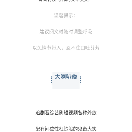
温馨提示：
建议阅文时随时调整呼吸
以免情节带入，忍不住口吐芬芳
大喇叭🙉
追剧看综艺刷短视频各种外放
配有间歇性杠铃般的鬼畜大笑