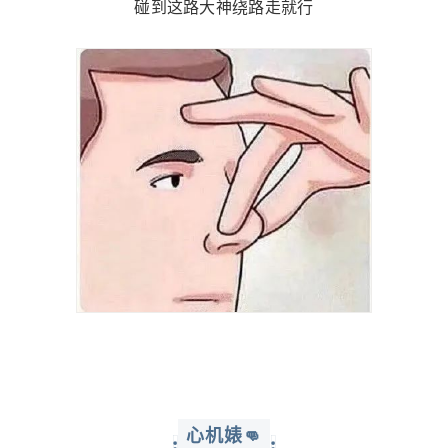
碰到这路大神绕路走就行
心机婊👊