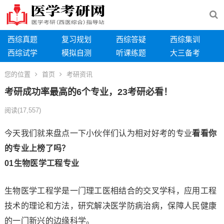
西综真题
复习规划
西综答疑
西综集训
西综试学
模拟自测
听课练题
大三备考
您的位置
首页
考研资讯
考研成功率最高的6个专业，23考研必看！
阅读
(17,557)
今天我们就来盘点一下小伙伴们认为相对好考的专业
看看你
的专业上榜了吗？
0
1
生物医学工程专业
生物医学工程学是一门理工医相结合的交叉学科，应用工程
技术的理论和方法，研究解决医学防病治病，保障人民健康
的一门新兴的边缘科学。