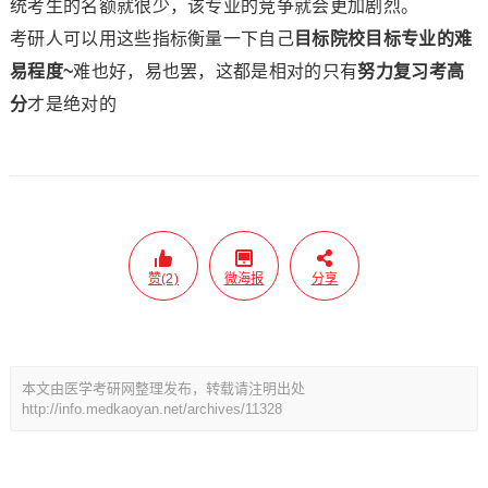
统考生的名额就很少，该专业的竞争就会更加剧烈。
考研人可以用这些指标衡量一下自己
目标院校目标专业的难
易程度~
难也好，易也罢，这都是相对的只有
努力复习考高
分
才是绝对的
赞(2)
微海报
分享
本文由医学考研网整理发布，转载请注明出处
http://info.medkaoyan.net/archives/11328