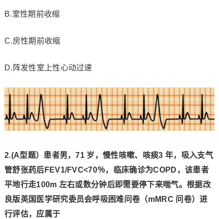
B.室性期前收缩
C.房性期前收缩
D.阵发性室上性心动过速
2.(A型题）
患者男，71 岁，慢性咳嗽、咳痰3 年，吸入支气
管舒张药后FEV1/FVC<70％，临床确
诊为COPD，该患者
平地行走100m 左右或数分钟后即需要停下来喘气。
根据改
良版英国医学研
究委员会呼吸困难问卷（mMRC 问卷）进
行评估，应属于