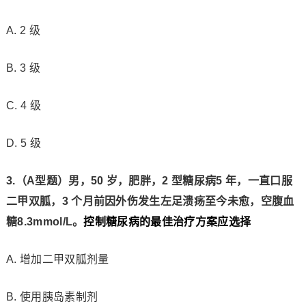
A. 2 级
B. 3 级
C. 4 级
D. 5 级
3.（A型题）
男，50 岁，肥胖，2 型糖尿病5 年，一直口服
二甲双胍，3 个月前因外伤发生左足溃
疡至今未愈，空腹血
糖8.3mmol/L。
控制糖尿病的最佳治疗方案应选择
A. 增加二甲双胍剂量
B. 使用胰岛素制剂