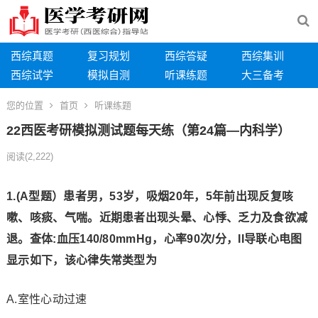
西综真题
复习规划
西综答疑
西综集训
西综试学
模拟自测
听课练题
大三备考
您的位置
首页
听课练题
22西医考研模拟测试题每天练（第24篇—内科学）
阅读
(2,222)
1.(A型题）患者男，53岁，吸烟20年，5年前出现反复咳
嗽、咳痰、气喘。近期患者出现头晕、心悸、乏力及食欲减
退。
查体:血压140/80mmHg，心率90次/分，II导联心电图
显示如下，该心律失常类型为
A.室性心动过速