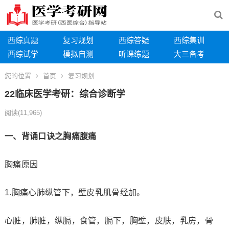
西综真题
复习规划
西综答疑
西综集训
西综试学
模拟自测
听课练题
大三备考
您的位置
首页
复习规划
22临床医学考研：综合诊断学
阅读
(11,965)
一、背诵口诀之胸痛腹痛
胸痛原因
1.胸痛心肺纵管下，壁皮乳肌骨经加。
心脏，肺脏，纵膈，食管，膈下，胸壁，皮肤，乳房，骨