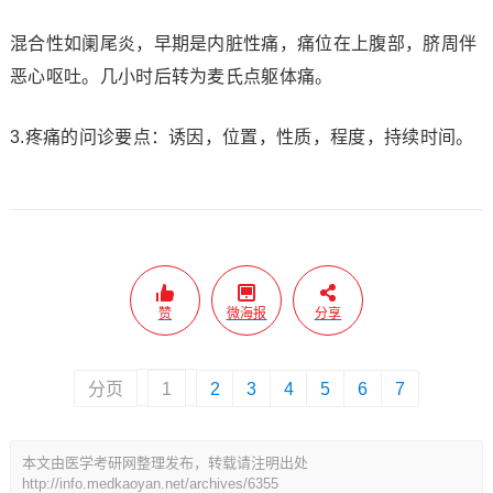
混合性如阑尾炎，早期是内脏性痛，痛位在上腹部，脐周伴
恶心呕吐。几小时后转为麦氏点躯体痛。
3.疼痛的问诊要点：诱因，位置，性质，程度，持续时间。
赞
微海报
分享
分页
1
2
3
4
5
6
7
本文由医学考研网整理发布，转载请注明出处
http://info.medkaoyan.net/archives/6355