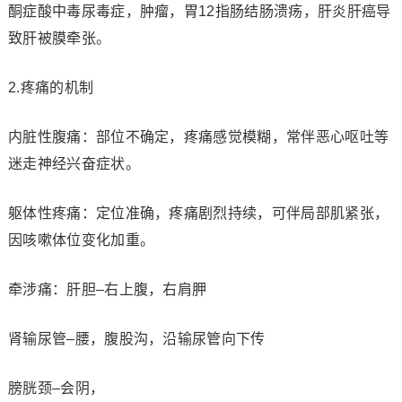
酮症酸中毒尿毒症，肿瘤，胃12指肠结肠溃疡，肝炎肝癌导
致肝被膜牵张。
2.疼痛的机制
内脏性腹痛：部位不确定，疼痛感觉模糊，常伴恶心呕吐等
迷走神经兴奋症状。
躯体性疼痛：定位准确，疼痛剧烈持续，可伴局部肌紧张，
因咳嗽体位变化加重。
牵涉痛：肝胆–右上腹，右肩胛
肾输尿管–腰，腹股沟，沿输尿管向下传
膀胱颈–会阴，