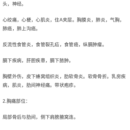
头，神经。
心绞痛，心梗，心肌炎，住A夹层。胸膜炎，肺炎，气胸，
肺癌，肺上沟癌。
反流性食管炎，食管裂孔疝，食管癌，纵膈肿瘤。
膈下疾病，肝胆疾患，膈下脓肿。
胸壁外伤，皮下蜂窝组织炎，肋软骨炎。软骨骨折。乳房疾
病，肌炎，肋间神经痛。带状疱疹。
2.胸痛部位：
局部骨后与肋间，侧下肩膀腋窝连。