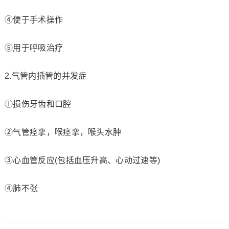
④便于手术操作
⑤用于呼吸治疗
2.气管内插管的并发症
①损伤牙齿和口腔
②气管痉挛，喉痉挛，喉头水肿
③心血管反应(包括血压升高、心动过速等)
④肺不张