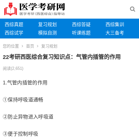
西综真题
复习规划
西综答疑
西综集训
西综试学
模拟自测
听课练题
大三备考
您的位置
首页
复习规划
22考研西医综合复习知识点：气管内插管的作用
阅读
(2,651)
1.气管内插管的作用
①保持呼吸道通畅
②防止异物进入呼吸道
③便于控制呼吸