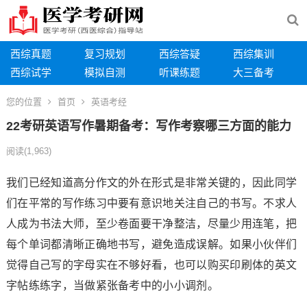
西综真题
复习规划
西综答疑
西综集训
西综试学
模拟自测
听课练题
大三备考
您的位置
首页
英语考经
22考研英语写作暑期备考：写作考察哪三方面的能力
阅读
(1,963)
我们已经知道高分作文的外在形式是非常关键的，因此同学
们在平常的写作练习中要有意识地关注自己的书写。不求人
人成为书法大师，至少卷面要干净整洁，尽量少用连笔，把
每个单词都清晰正确地书写，避免造成误解。如果小伙伴们
觉得自己写的字母实在不够好看，也可以购买印刷体的英文
字帖练练字，当做紧张备考中的小小调剂。