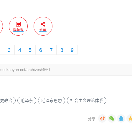
微海报
分享
2
3
4
5
6
7
8
9
yan.net/archives/4661
史政治
毛泽东
毛泽东思想
社会主义理论体系