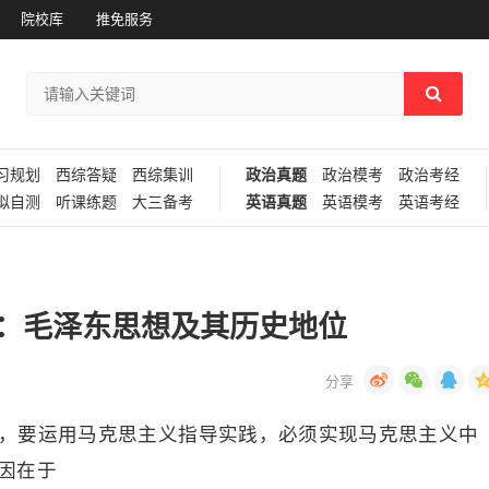
院校库
推免服务
习规划
西综答疑
西综集训
政治真题
政治模考
政治考经
拟自测
听课练题
大三备考
英语真题
英语模考
英语考经
习：毛泽东思想及其历史地位
明，要运用马克思主义指导实践，必须实现马克思主义中
因在于