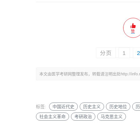
赞
分页
1
本文由医学考研网整理发布，转载请注明出处http://info.medkao
标签:
中国近代史
历史主义
历史地位
历
社会主义革命
考研政治
马克思主义