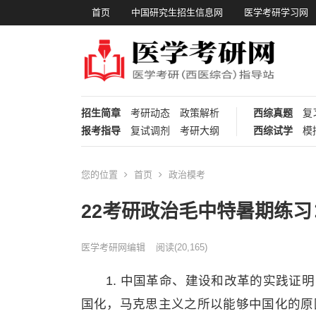
首页
中国研究生招生信息网
医学考研学习网
招生简章
考研动态
政策解析
西综真题
复
报考指导
复试调剂
考研大纲
西综试学
模
您的位置
首页
政治模考
22考研政治毛中特暑期练
医学考研网编辑
阅读
(20,165)
1. 中国革命、建设和改革的实践证
国化，马克思主义之所以能够中国化的原