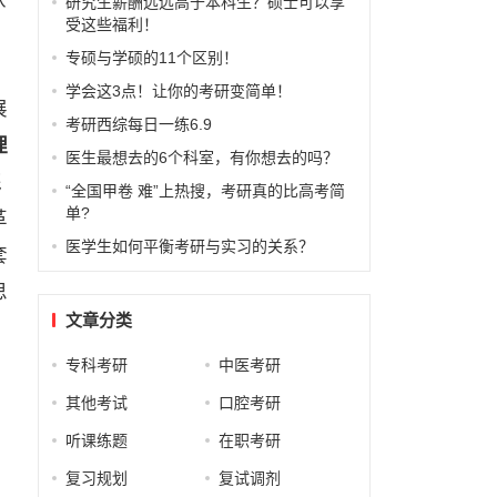
研究生薪酬远远高于本科生？硕士可以享
受这些福利！
专硕与学硕的11个区别！
的
学会这3点！让你的考研变简单！
展
考研西综每日一练6.9
理
医生最想去的6个科室，有你想去的吗？
还
“全国甲卷 难”上热搜，考研真的比高考简
单?
革
医学生如何平衡考研与实习的关系？
套
思
文章分类
专科考研
中医考研
其他考试
口腔考研
听课练题
在职考研
复习规划
复试调剂