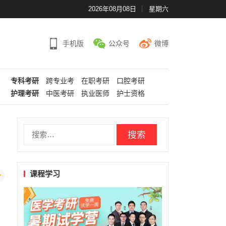
2026年08月08日
星期六
手机版
公众号
微博
专科考研
跨专业考
在职考研
口腔考研
护理考研
中医考研
执业医师
护士资格
搜
索：
课程学习