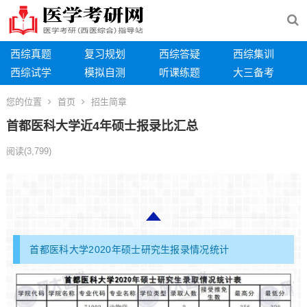
西综真题
复习规划
西综答疑
西综集训
西综试学
模拟自测
听课练题
大三备考
您的位置
首页
招生简章
首都医科大学近4年硕士报录比汇总
阅读
(3,799)
首都医科大学2020年硕士研究生报录情况统计