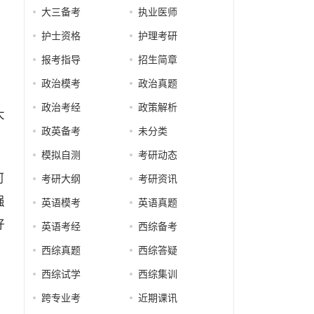
大三备考
执业医师
护士资格
护理考研
报考指导
招生简章
政治模考
政治真题
国
政治考经
政策解析
大
政英备考
未分类
模拟自测
考研动态
河
考研大纲
考研资讯
强
英语模考
英语真题
好
英语考经
西综备考
西综真题
西综答疑
西综试学
西综集训
跨专业考
近期课讯