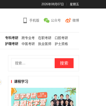
2026年08月07日
星期五
手机版
公众号
微博
专科考研
跨专业考
在职考研
口腔考研
护理考研
中医考研
执业医师
护士资格
搜
索：
课程学习