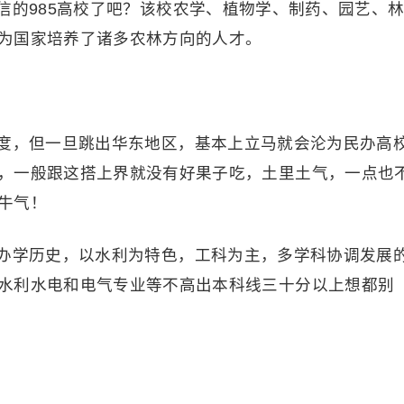
信的985高校了吧？该校农学、植物学、制药、园艺、
为国家培养了诸多农林方向的人才。
度，但一旦跳出华东地区，基本上立马就会沦为民办高
，一般跟这搭上界就没有好果子吃，土里土气，一点也
牛气！
办学历史，以水利为特色，工科为主，多学科协调发展
水利水电和电气专业等不高出本科线三十分以上想都别