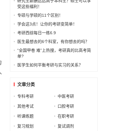
研究生薪酬远远高于本科生？硕士可以享
受这些福利！
专硕与学硕的11个区别！
学会这3点！让你的考研变简单！
考研西综每日一练6.9
医生最想去的6个科室，有你想去的吗？
“全国甲卷 难”上热搜，考研真的比高考简
单?
的
医学生如何平衡考研与实习的关系？
人
文章分类
专科考研
中医考研
其他考试
口腔考研
听课练题
在职考研
复习规划
复试调剂