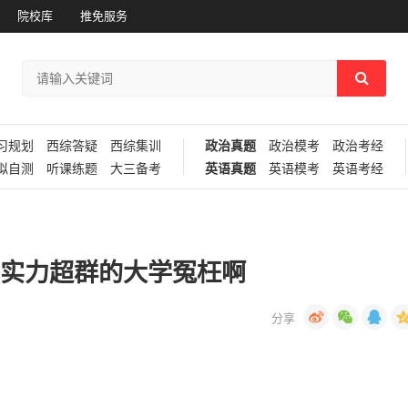
院校库
推免服务
习规划
西综答疑
西综集训
政治真题
政治模考
政治考经
拟自测
听课练题
大三备考
英语真题
英语模考
英语考经
些实力超群的大学冤枉啊