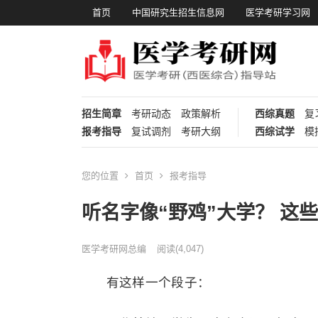
首页
中国研究生招生信息网
医学考研学习网
招生简章
考研动态
政策解析
西综真题
复
报考指导
复试调剂
考研大纲
西综试学
模
您的位置
首页
报考指导
听名字像“野鸡”大学？ 这
医学考研网总编
阅读
(4,047)
有这样一个段子：