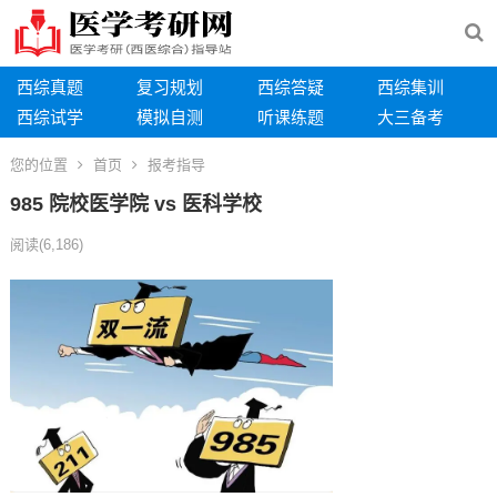
西综真题
复习规划
西综答疑
西综集训
西综试学
模拟自测
听课练题
大三备考
您的位置
首页
报考指导
985 院校医学院 vs 医科学校
阅读
(6,186)