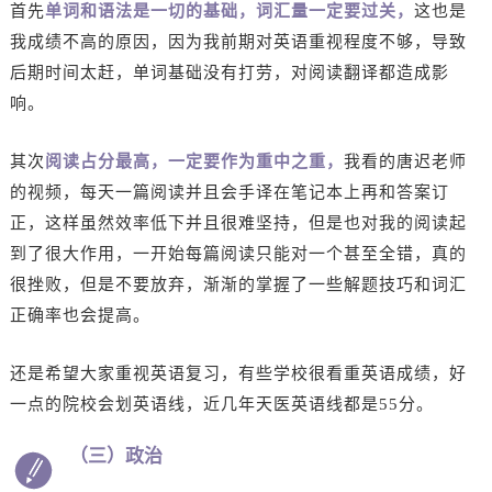
首先
单词和语法是一切的基础，词汇量一定要过关，
这也是
我成绩不高的原因，因为我前期对英语重视程度不够，导致
后期时间太赶，单词基础没有打劳，对阅读翻译都造成影
响。
其次
阅读占分最高，一定要作为重中之重，
我看的唐迟老师
的视频，每天一篇阅读并且会手译在笔记本上再和答案订
正，这样虽然效率低下并且很难坚持，但是也对我的阅读起
到了很大作用，一开始每篇阅读只能对一个甚至全错，真的
很挫败，但是不要放弃，渐渐的掌握了一些解题技巧和词汇
正确率也会提高。
还是希望大家重视英语复习，有些学校很看重英语成绩，好
一点的院校会划英语线，近几年天医英语线都是55分。
（三）政治