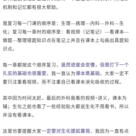
机制和记忆都有很大帮助。
我复习每一门课的顺序是：生理—病理—内科—外科—生
化；复习每一章时的顺序是：看视频（记笔记）—看课本—
做题—整理错题知识点在笔记上并且在课本上勾画出真题知
识点。
每一章都按这个顺序复习，
虽然进度会变慢，但是打下一个
扎实的基础也很重要，
我一直认为
课本是基础
，大家一定不
要只注重看视频，而不注重自己看课本消化吸收的过程。
其中因为时间太赶，最后的外科我看的视频+讲义，课本为
辅；生化之前也看了一些经验贴大都说生化不用看书，所以
并没有看课本。
这里也要提醒大家
一定要对生化提起重视
，
我因为一直有点