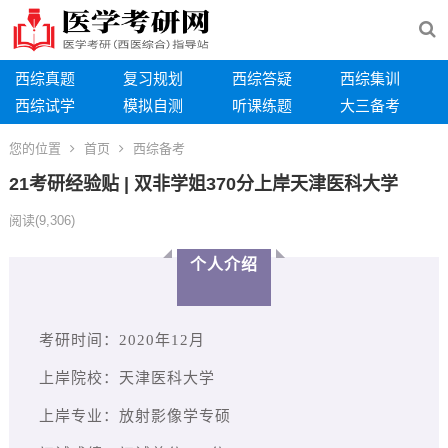
西综真题
复习规划
西综答疑
西综集训
西综试学
模拟自测
听课练题
大三备考
您的位置
首页
西综备考
21考研经验贴 | 双非学姐370分上岸天津医科大学
阅读
(9,306)
个人介绍
考研时间：2020年12月
上岸院校：天津医科大学
上岸专业：放射影像学专硕