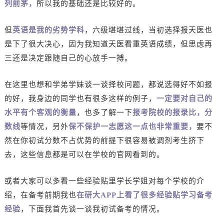
列前茅，
所以我的基础还是比较好的。
但
英语是我的劣势学科
，六级堪堪过线，当初选择报天医也
是下了很大决心，因为我知道天医看重英语成绩，但思虑再
三还是决定跟随自己的心放手一搏。
在这里也想和学弟学妹谈一谈择校问题，都说选得好不如报
的好，我身边的同学也有很多这样的例子，
一定要对自己的
水平有个客观的衡量
，也多了解一下
报考院校的报录比，分
数线
等情况，另外
保不保护一志愿这一点也非常重要，
要不
然在你初试分数不占优势的前提下很容易被调剂考生挤下
去，这些信息都是可以在学校的官网看到的。
或者大家可以多看一些经验贴里学长学姐对每个学校的介
绍，在备考前期我也
在研大APP上看了很多经验贴学习备考
经验
，下面我首先谈一谈我初试备考的情况。