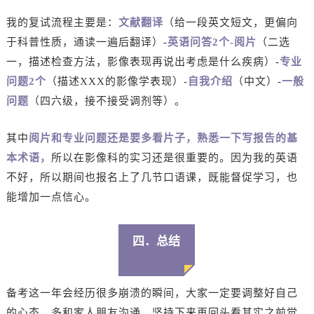
我的复试流程主要是：
文献翻译
（给一段英文短文，更偏向
于科普性质，通读一遍后翻译）-
英语问答2个-阅片
（二选
一，描述检查方法，影像表现再说出考虑是什么疾病）-
专业
问题2个
（描述XXX的影像学表现）-
自我介绍
（中文）-
一般
问题
（四六级，接不接受调剂等）。
其中
阅片和专业问题还是要多看片子，熟悉一下写报告的基
本术语，
所以在影像科的实习还是很重要的。因为我的英语
不好，所以期间也报名上了几节口语课，既能督促学习，也
能增加一点信心。
四．总结
备考这一年会经历很多崩溃的瞬间，大家一定要调整好自己
的心态，多和家人朋友沟通，坚持下来再回头看其实之前觉