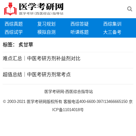
西综真题
复习规划
西综答疑
西综集训
西综试学
模拟自测
听课练题
大三备考
标签：
炙甘草
难点汇总｜中医考研方剂补益剂对比
超值总结｜中医考研方剂常考点
医学考研网-西医综合指导站
© 2003-2021
医学考研网版权所有
客服电话400-6600-397/13466665150
京
ICP备11014018号