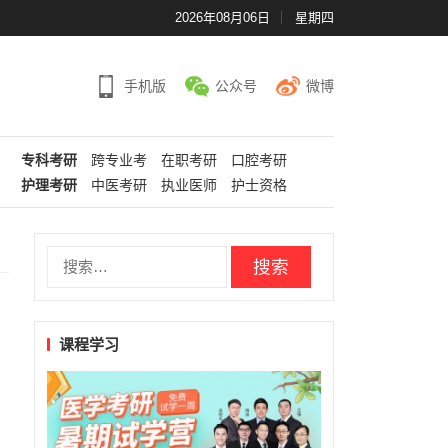
2026年08月06日
星期四
手机版
公众号
微博
专科考研
跨专业考
在职考研
口腔考研
护理考研
中医考研
执业医师
护士资格
搜
索：
课程学习