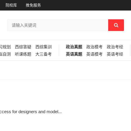
院校库
推免服务
习规划
西综答疑
西综集训
政治真题
政治模考
政治考经
拟自测
听课练题
大三备考
英语真题
英语模考
英语考经
access for designers and model...