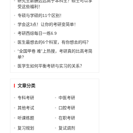
研究生薪酬远远高于本科生？硕士可以享
受这些福利！
专硕与学硕的11个区别！
学会这3点！让你的考研变简单！
考研西综每日一练6.9
医生最想去的6个科室，有你想去的吗？
“全国甲卷 难”上热搜，考研真的比高考简
单?
医学生如何平衡考研与实习的关系？
文章分类
专科考研
中医考研
其他考试
口腔考研
听课练题
在职考研
复习规划
复试调剂