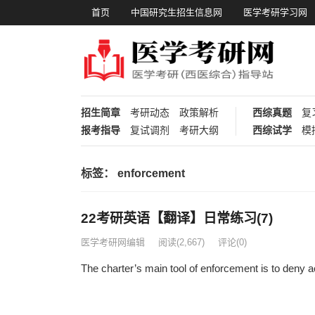
首页
中国研究生招生信息网
医学考研学习网
招生简章
考研动态
政策解析
西综真题
复
报考指导
复试调剂
考研大纲
西综试学
模
标签：
enforcement
22考研英语【翻译】日常练习(7)
医学考研网编辑
阅读
(2,667)
评论(0)
The charter’s main tool of enforcement is to deny 