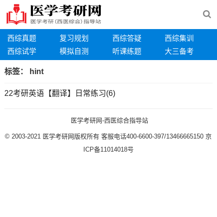
西综真题
复习规划
西综答疑
西综集训
西综试学
模拟自测
听课练题
大三备考
标签：
hint
22考研英语【翻译】日常练习(6)
医学考研网-西医综合指导站
© 2003-2021
医学考研网版权所有
客服电话400-6600-397/13466665150
京
ICP备11014018号