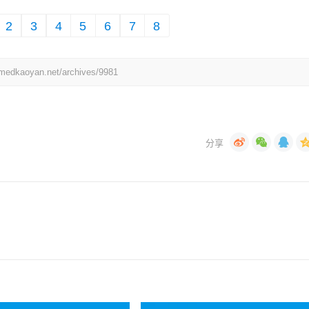
2
3
4
5
6
7
8
yan.net/archives/9981