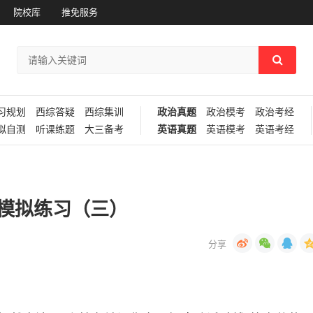
院校库
推免服务
习规划
西综答疑
西综集训
政治真题
政治模考
政治考经
拟自测
听课练题
大三备考
英语真题
英语模考
英语考经
刺模拟练习（三）