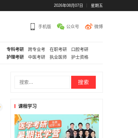
2026年08月07日
星期五
手机版
公众号
微博
专科考研
跨专业考
在职考研
口腔考研
护理考研
中医考研
执业医师
护士资格
搜
索：
课程学习