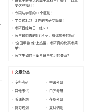
研究生薪酬远远高于本科生？硕士可以享
受这些福利！
专硕与学硕的11个区别！
学会这3点！让你的考研变简单！
补
考研西综每日一练6.9
医生最想去的6个科室，有你想去的吗？
“全国甲卷 难”上热搜，考研真的比高考简
单?
不
医学生如何平衡考研与实习的关系？
文章分类
专科考研
中医考研
其他考试
口腔考研
听课练题
在职考研
复习规划
复试调剂