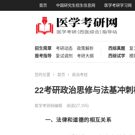
首页
中国研究生招生信息网
医学考研学习网
招生简章
考研动态
政策解析
西综真题
复
报考指导
复试调剂
考研大纲
西综试学
模
您的位置
首页
政治考经
22考研政治思修与法基冲
医学考研网编辑
阅读
(27,155)
一、法律和道德的相互关系