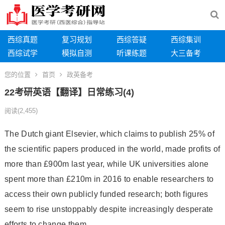
西综真题
复习规划
西综答疑
西综集训
西综试学
模拟自测
听课练题
大三备考
您的位置
首页
政英备考
22考研英语【翻译】日常练习(4)
阅读
(2,455)
The Dutch giant Elsevier, which claims to publish 25% of
the scientific papers produced in the world, made profits of
more than £900m last year, while UK universities alone
spent more than £210m in 2016 to enable researchers to
access their own publicly funded research; both figures
seem to rise unstoppably despite increasingly desperate
efforts to change them.