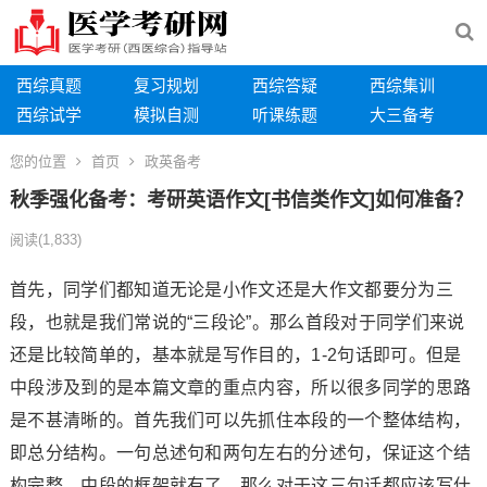
西综真题
复习规划
西综答疑
西综集训
西综试学
模拟自测
听课练题
大三备考
您的位置
首页
政英备考
秋季强化备考：考研英语作文[书信类作文]如何准备？
阅读
(1,833)
首先，同学们都知道无论是小作文还是大作文都要分为三
段，也就是我们常说的“三段论”。那么首段对于同学们来说
还是比较简单的，基本就是写作目的，1-2句话即可。但是
中段涉及到的是本篇文章的重点内容，所以很多同学的思路
是不甚清晰的。首先我们可以先抓住本段的一个整体结构，
即总分结构。一句总述句和两句左右的分述句，保证这个结
构完整，中段的框架就有了。那么对于这三句话都应该写什