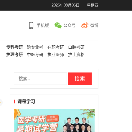
2026年08月06日
星期四
手机版
公众号
微博
专科考研
跨专业考
在职考研
口腔考研
护理考研
中医考研
执业医师
护士资格
搜
索：
课程学习