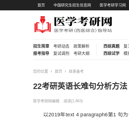
首页
中国研究生招生信息网
医学考研学习网
招生简章
考研动态
政策解析
西综真题
复
报考指导
复试调剂
考研大纲
西综试学
模
您的位置
首页
政英备考
22考研英语长难句分析方法
医学考研网编辑
阅读
(1,863)
以2019年text 4 paragraph6第1 