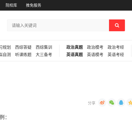
院校库
推免服务
习规划
西综答疑
西综集训
政治真题
政治模考
政治考经
拟自测
听课练题
大三备考
英语真题
英语模考
英语考经
句为例：