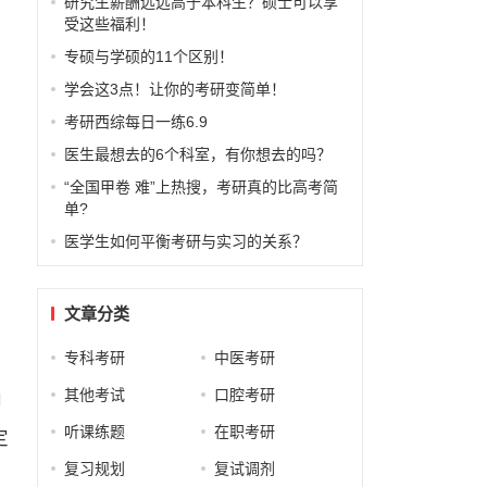
研究生薪酬远远高于本科生？硕士可以享
受这些福利！
专硕与学硕的11个区别！
学会这3点！让你的考研变简单！
考研西综每日一练6.9
医生最想去的6个科室，有你想去的吗？
“全国甲卷 难”上热搜，考研真的比高考简
单?
医学生如何平衡考研与实习的关系？
文章分类
专科考研
中医考研
其他考试
口腔考研
即
听课练题
在职考研
定
复习规划
复试调剂