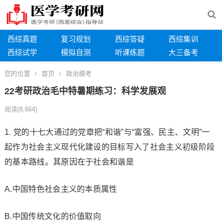
西综真题
复习规划
西综答疑
西综集训
西综试学
模拟自测
听课练题
大三备考
您的位置
首页
政治模考
22考研政治毛中特暑期练习：科学发展观
阅读
(8,664)
1. 党的十七大通过的党章把“和谐”与“富强、民主、文明”一
起作为社会主义现代化建设的目标写入了社会主义初级阶段
的基本路线。其原因在于社会和谐是
A.中国特色社会主义的本质属性
B.中国传统文化的价值取向