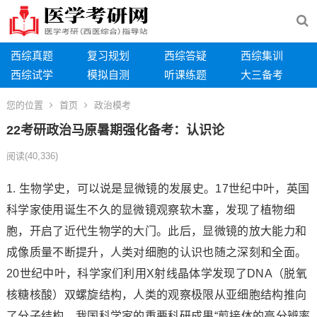
西综真题
复习规划
西综答疑
西综集训
西综试学
模拟自测
听课练题
大三备考
您的位置
首页
政治模考
22考研政治马原暑期强化备考：认识论
阅读
(40,336)
1. 生物学史，可以说是显微镜的发展史。17世纪中叶，英国
科学家使用诞生不久的显微镜观察软木塞，发现了植物细
胞，开启了近代生物学的大门。此后，显微镜的放大能力和
成像质量不断提升，人类对细胞的认识也随之深刻和全面。
20世纪中叶，科学家们利用X射线晶体学发现了DNA（脱氧
核糖核酸）双螺旋结构，人类的观察极限从亚细胞结构推向
了分子结构。我国科学家的重要科研成果“剪接体的高分辨率