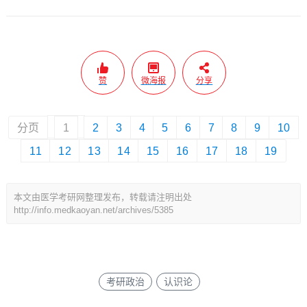
赞
微海报
分享
分页
1
2
3
4
5
6
7
8
9
10
11
12
13
14
15
16
17
18
19
本文由医学考研网整理发布，转载请注明出处
http://info.medkaoyan.net/archives/5385
考研政治
认识论