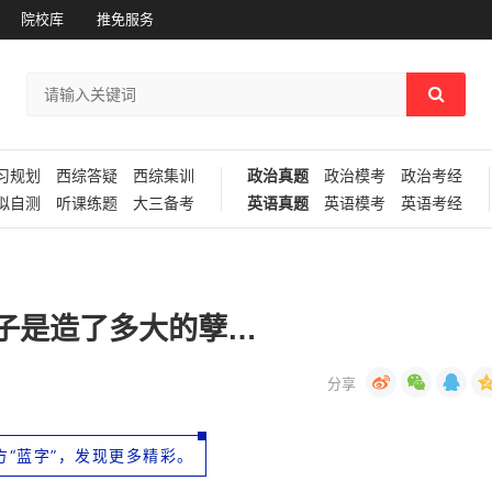
院校库
推免服务
习规划
西综答疑
西综集训
政治真题
政治模考
政治考经
拟自测
听课练题
大三备考
英语真题
英语模考
英语考经
子是造了多大的孽…
方“蓝字”，发现更多精彩。