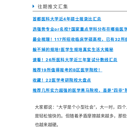
往期推文汇集
首都医科大学近4年硕士报录比汇总
选强势专业or名校?国家重点学科分布在哪些医
最全梳理！117所招收临床学硕高校，已有32所
躲不掉的规培!医学生规培真实生活大揭秘
速看！26所医科大学近三年复试分数线汇总
推荐19所值得报考的B区医学院校！
收藏！22医学考研院校大盘点
推荐几所实力超强的医学黑马院校，虽是“四非”
大家都说：“大学是个小型社会”，大一时，四
是轻松愉快的。但随着矛盾摩擦越来越多，那些
也越来越硬。