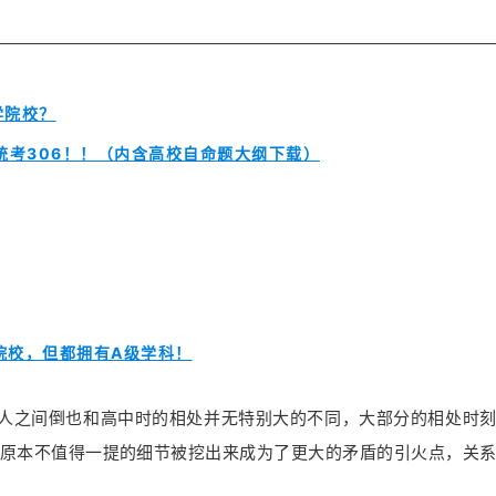
学院校？
统考306！！（内含高校自命题大纲下载）
院校，但都拥有A级学科！
个人之间倒也和高中时的相处并无特别大的不同，大部分的相处时
原本不值得一提的细节被挖出来成为了更大的矛盾的引火点，关