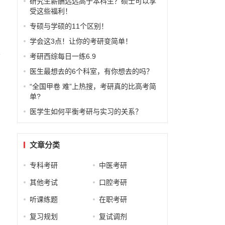
研究生薪酬远远高于本科生？硕士可以享
受这些福利！
专硕与学硕的11个区别！
学会这3点！让你的考研变简单！
校
考研西综每日一练6.9
医生最想去的6个科室，有你想去的吗？
“全国甲卷 难”上热搜，考研真的比高考简
单?
医学生如何平衡考研与实习的关系？
文章分类
专科考研
中医考研
其他考试
口腔考研
听课练题
在职考研
复习规划
复试调剂