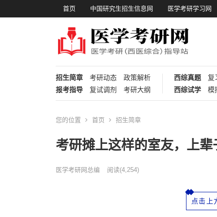
首页
中国研究生招生信息网
医学考研学习网
招生简章
考研动态
政策解析
西综真题
复
报考指导
复试调剂
考研大纲
西综试学
模
您的位置
首页
招生简章
考研摊上这样的室友，上辈
医学考研网总编
阅读
(4,254)
点击上