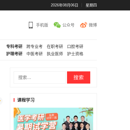
2026年08月06日
星期四
手机版
公众号
微博
专科考研
跨专业考
在职考研
口腔考研
护理考研
中医考研
执业医师
护士资格
搜
索：
课程学习