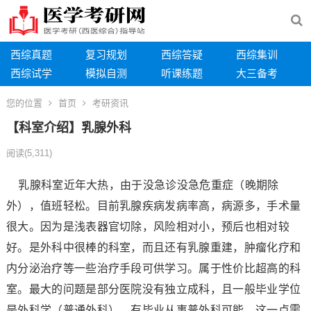
西综真题
复习规划
西综答疑
西综集训
西综试学
模拟自测
听课练题
大三备考
您的位置
首页
考研资讯
【科室介绍】乳腺外科
阅读
(5,311)
乳腺科室近年大热，由于没急诊没急危重症（晚期除
外），值班轻松。目前乳腺疾病发病率高，病源多，手术量
很大。因为是浅表器官切除，风险相对小，预后也相对较
好。是外科中很棒的科室，而且还有乳腺重建，肿瘤化疗和
内分泌治疗等一些治疗手段可供学习。属于性价比超高的科
室。最大的问题是部分医院没有独立成科，且一般毕业学位
是外科学（普通外科），有毕业从事普外科可能。这一点需