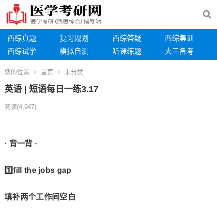
西综真题
复习规划
西综答疑
西综集训
西综试学
模拟自测
听课练题
大三备考
您的位置
首页
未分类
英语 | 短语每日一练3.17
阅读
(4,947)
· 背一背 ·
1️⃣fill the jobs gap
填补两个工作间空白