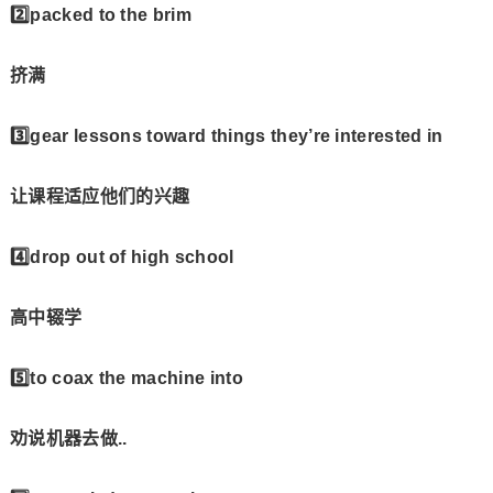
2️⃣packed to the brim
挤满
3️⃣gear lessons toward things they’re interested in
让课程适应他们的兴趣
4️⃣drop out of high school
高中辍学
5️⃣to coax the machine into
劝说机器去做..