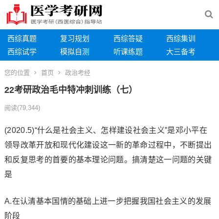
西综真题
复习规划
西综答疑
西综集训
西综试学
模拟自测
听课练题
大三备考
您的位置
首页
政治考经
22考研政治毛中特冲刺训练（七）
阅读
(79,344)
(2020.5)“什么是社会主义、怎样建设社会主义”是邓小平在
领导改革开放和现代化建设这一新的革命过程中，不断提出
和反复思考的首要的基本理论问题。搞清楚这一问题的关键
是
A.在认清基本国情的基础上进一步把握我国社会主义的发展
阶段