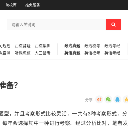
院校库
推免服务
习规划
西综答疑
西综集训
政治真题
政治模考
政治考经
拟自测
听课练题
大三备考
英语真题
英语模考
英语考经
准备？
题型，并且考察形式比较灵活，一共有3种考察形式，分
题，每年会选择其中一种进行考察。经过分析比对，笔者发