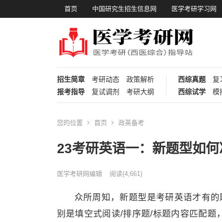
首页
中国研究生招生信息网
医学考研学习网
招生简章
考研动态
政策解析
西综真题
复
报考指导
复试调剂
考研大纲
西综试学
模
您的位置
首页
政英备考
23考研英语一：新题型如何
医学考研网编辑
阅读
(4,661)
众所周知，新题型是考研英语才有的
别是填空式阅读/排序题/标题内容匹配