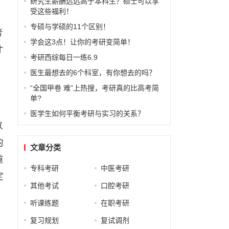
研究生薪酬远远高于本科生？硕士可以享
受这些福利！
专硕与学硕的11个区别！
考
学会这3点！让你的考研变简单！
才
考研西综每日一练6.9
医生最想去的6个科室，有你想去的吗？
“全国甲卷 难”上热搜，考研真的比高考简
单?
医学生如何平衡考研与实习的关系？
以
的
文章分类
重
专科考研
中医考研
定
其他考试
口腔考研
听课练题
在职考研
复习规划
复试调剂