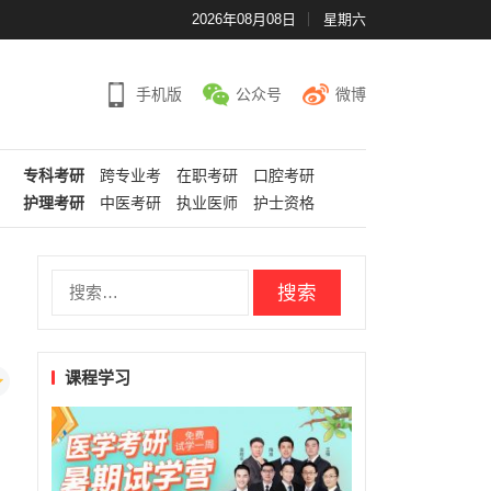
2026年08月08日
星期六
手机版
公众号
微博
专科考研
跨专业考
在职考研
口腔考研
护理考研
中医考研
执业医师
护士资格
搜
索：
课程学习