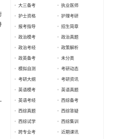
大三备考
执业医师
衔
护士资格
护理考研
并
报考指导
招生简章
政治模考
政治真题
政治考经
政策解析
政英备考
未分类
模拟自测
考研动态
考研大纲
考研资讯
英语模考
英语真题
英语考经
西综备考
一
西综真题
西综答疑
，
，
西综试学
西综集训
跨专业考
近期课讯