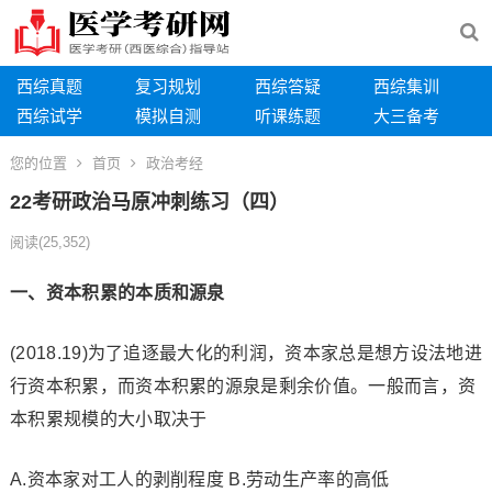
西综真题
复习规划
西综答疑
西综集训
西综试学
模拟自测
听课练题
大三备考
您的位置
首页
政治考经
22考研政治马原冲刺练习（四）
阅读
(25,352)
一、资本积累的本质和源泉
(2018.19)为了追逐最大化的利润，资本家总是想方设法地进
行资本积累，而资本积累的源泉是剩余价值。一般而言，资
本积累规模的大小取决于
A.资本家对工人的剥削程度 B.劳动生产率的高低