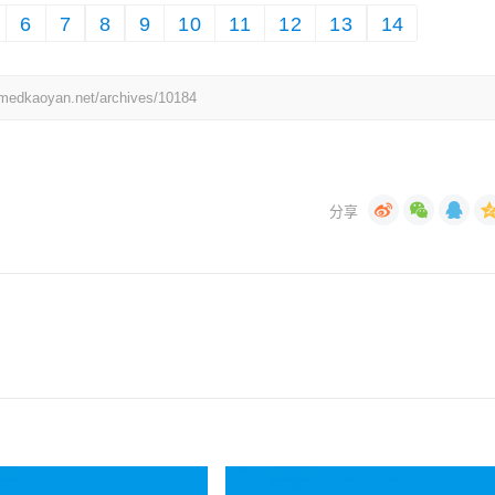
6
7
8
9
10
11
12
13
14
yan.net/archives/10184