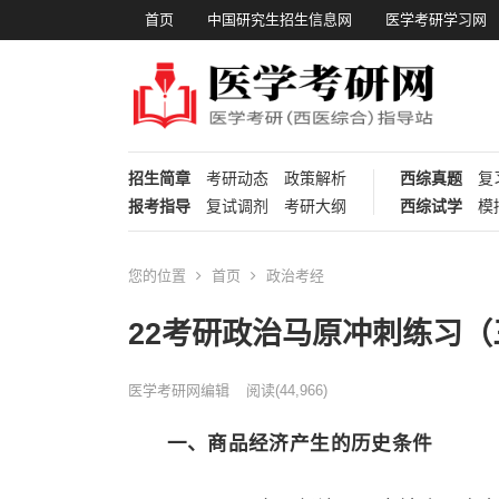
首页
中国研究生招生信息网
医学考研学习网
招生简章
考研动态
政策解析
西综真题
复
报考指导
复试调剂
考研大纲
西综试学
模
您的位置
首页
政治考经
22考研政治马原冲刺练习（
医学考研网编辑
阅读
(44,966)
一、商品经济产生的历史条件