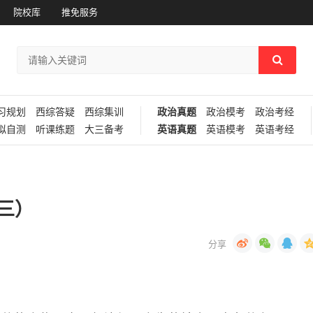
院校库
推免服务
习规划
西综答疑
西综集训
政治真题
政治模考
政治考经
拟自测
听课练题
大三备考
英语真题
英语模考
英语考经
三）