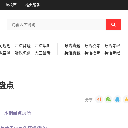
院校库
推免服务
习规划
西综答疑
西综集训
政治真题
政治模考
政治考经
拟自测
听课练题
大三备考
英语真题
英语模考
英语考经
盘点
本期盘点10所