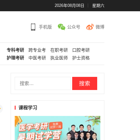
2026年08月08日
星期六
手机版
公众号
微博
专科考研
跨专业考
在职考研
口腔考研
护理考研
中医考研
执业医师
护士资格
搜
索：
课程学习