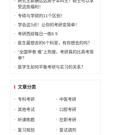
研究生薪酬远远高于本科生？硕士可以享
受这些福利！
专硕与学硕的11个区别！
学会这3点！让你的考研变简单！
考研西综每日一练6.9
医生最想去的6个科室，有你想去的吗？
“全国甲卷 难”上热搜，考研真的比高考简
单?
医学生如何平衡考研与实习的关系？
文章分类
专科考研
中医考研
其他考试
口腔考研
听课练题
在职考研
复习规划
复试调剂