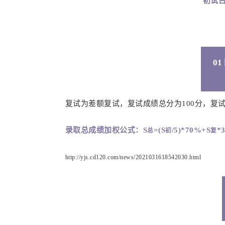
初试占
0
复试为差额复试，复试成绩总分为100分，复
录取总成绩加权公式：S
=(S
/5)*70%+S
*
总
初
复
http://yjs.cd120.com/news/2021031618542030.html