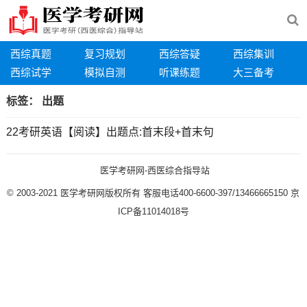
西综真题
复习规划
西综答疑
西综集训
西综试学
模拟自测
听课练题
大三备考
标签：
出题
22考研英语【阅读】出题点:首末段+首末句
医学考研网-西医综合指导站
© 2003-2021
医学考研网版权所有
客服电话400-6600-397/13466665150
京
ICP备11014018号