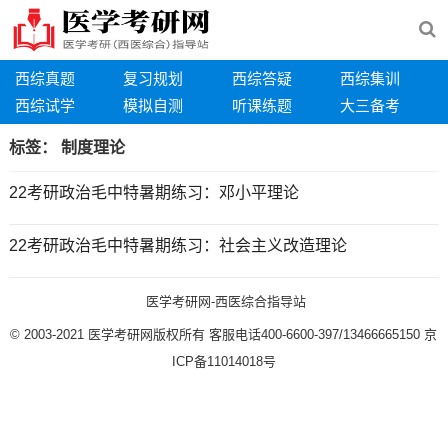
西综真题
复习规划
西综答疑
西综集训
西综试学
模拟自测
听课练题
大三备考
标签：
制度理论
22考研政治毛中特暑期练习：邓小平理论
22考研政治毛中特暑期练习：社会主义改造理论
医学考研网-西医综合指导站
© 2003-2021
医学考研网版权所有
客服电话400-6600-397/13466665150
京
ICP备11014018号