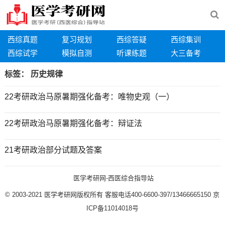
西综真题
复习规划
西综答疑
西综集训
西综试学
模拟自测
听课练题
大三备考
标签：
历史规律
22考研政治马原暑期强化备考：唯物史观（一）
22考研政治马原暑期强化备考：辩证法
21考研政治部分试题及答案
医学考研网-西医综合指导站
© 2003-2021
医学考研网版权所有
客服电话400-6600-397/13466665150
京
ICP备11014018号