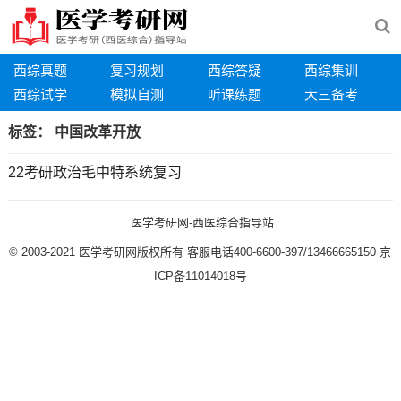
西综真题
复习规划
西综答疑
西综集训
西综试学
模拟自测
听课练题
大三备考
标签：
中国改革开放
22考研政治毛中特系统复习
医学考研网-西医综合指导站
© 2003-2021
医学考研网版权所有
客服电话400-6600-397/13466665150
京
ICP备11014018号