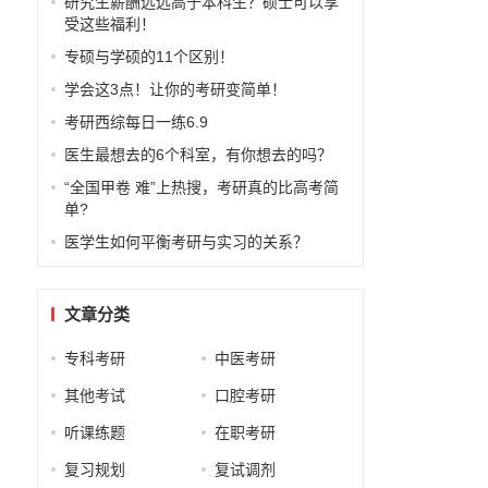
研究生薪酬远远高于本科生？硕士可以享
受这些福利！
专硕与学硕的11个区别！
学会这3点！让你的考研变简单！
考研西综每日一练6.9
医生最想去的6个科室，有你想去的吗？
“全国甲卷 难”上热搜，考研真的比高考简
单?
医学生如何平衡考研与实习的关系？
文章分类
专科考研
中医考研
其他考试
口腔考研
听课练题
在职考研
复习规划
复试调剂