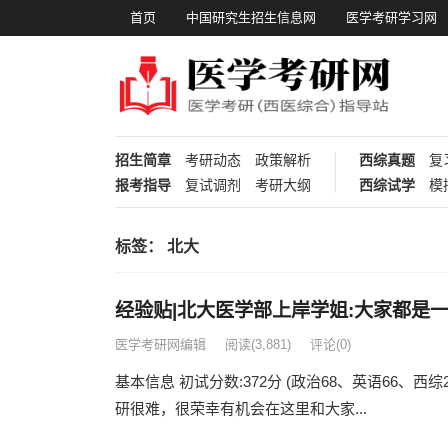
首页
中国研究生招生信息网
医学考研学习网
招生简章
考研动态
政策解析
西综真题
复
报考指导
复试调剂
考研大纲
西综试学
模
标签：
北大
经验贴|北大医学部上岸学姐:大家都是
医学考研网编辑
阅读
(3,881)
评论(0)
基本信息 初试分数:372分 (政治68、英语66、西
研很难，很荣幸有机会在这里和大家...