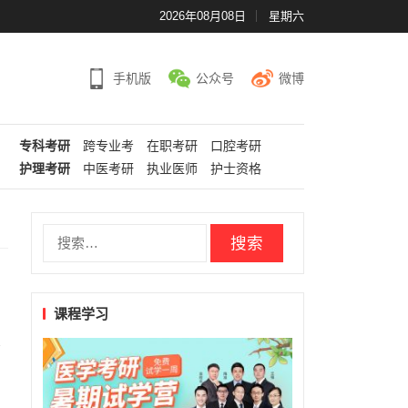
2026年08月08日
星期六
手机版
公众号
微博
专科考研
跨专业考
在职考研
口腔考研
护理考研
中医考研
执业医师
护士资格
搜
索：
课程学习
考