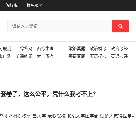
院校库
推免服务
习规划
西综答疑
西综集训
政治真题
政治模考
政治考经
拟自测
听课练题
大三备考
英语真题
英语模考
英语考经
一套卷子，这么公平，凭什么我考不上？
综238) 本科院校:南昌大学 录取院校:北京大学医学部 很多人觉得医学