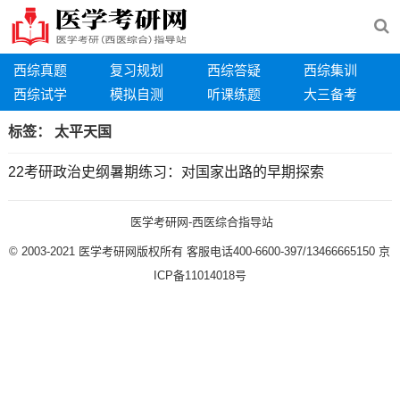
西综真题
复习规划
西综答疑
西综集训
西综试学
模拟自测
听课练题
大三备考
标签：
太平天国
22考研政治史纲暑期练习：对国家出路的早期探索
医学考研网-西医综合指导站
© 2003-2021
医学考研网版权所有
客服电话400-6600-397/13466665150
京
ICP备11014018号