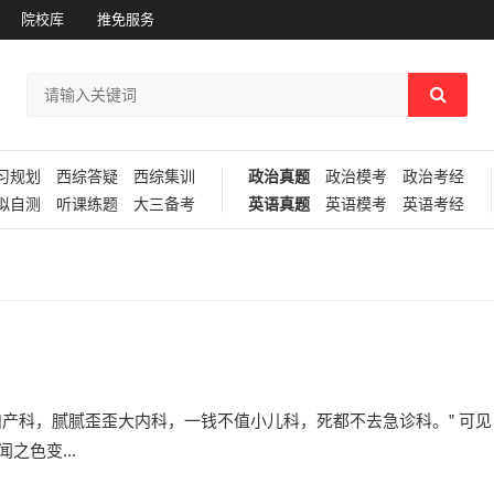
院校库
推免服务
习规划
西综答疑
西综集训
政治真题
政治模考
政治考经
拟自测
听课练题
大三备考
英语真题
英语模考
英语考经
！
产科，腻腻歪歪大内科，一钱不值小儿科，死都不去急诊科。” 可见
色变...