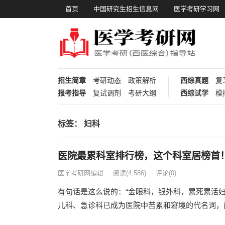
首页
中国研究生招生信息网
医学考研学习网
招生简章
考研动态
政策解析
西综真题
复
报考指导
复试调剂
考研大纲
西综试学
模
标签：
妇科
医院最累科室排行榜，这个科室居榜首
医学考研网编辑
阅读
(4,586)
评论(0)
有句话是这么说的：“金眼科，银外科，累死累活妇
儿科、急诊科已成为医院中苦累和窘境的代名词，闻之