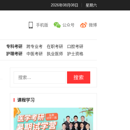
2026年08月08日
星期六
手机版
公众号
微博
专科考研
跨专业考
在职考研
口腔考研
护理考研
中医考研
执业医师
护士资格
搜
索：
课程学习