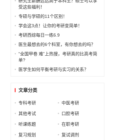
研究生薪酬远远高于本科生？硕士可以享
受这些福利！
专硕与学硕的11个区别！
学会这3点！让你的考研变简单！
考研西综每日一练6.9
医生最想去的6个科室，有你想去的吗？
“全国甲卷 难”上热搜，考研真的比高考简
单?
医学生如何平衡考研与实习的关系？
文章分类
专科考研
中医考研
其他考试
口腔考研
听课练题
在职考研
复习规划
复试调剂