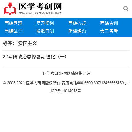
西综真题
复习规划
西综答疑
西综集训
西综试学
模拟自测
听课练题
大三备考
标签：
爱国主义
22考研政治思修暑期强化（一）
医学考研网-西医综合指导站
© 2003-2021
医学考研网版权所有
客服电话400-6600-397/13466665150
京
ICP备11014018号