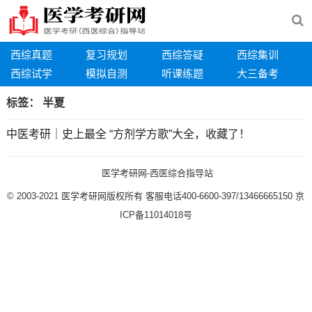
西综真题
复习规划
西综答疑
西综集训
西综试学
模拟自测
听课练题
大三备考
标签：
半夏
中医考研｜史上最全 “方剂学方歌”大全，收藏了！
医学考研网-西医综合指导站
© 2003-2021
医学考研网版权所有
客服电话400-6600-397/13466665150
京
ICP备11014018号