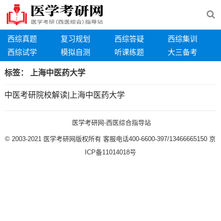
西综真题
复习规划
西综答疑
西综集训
西综试学
模拟自测
听课练题
大三备考
标签：
上海中医药大学
中医考研院校解读|上海中医药大学
医学考研网-西医综合指导站
© 2003-2021
医学考研网版权所有
客服电话400-6600-397/13466665150
京
ICP备11014018号