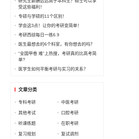
研究生薪酬远远高于本科生？硕士可以享
受这些福利！
专硕与学硕的11个区别！
学会这3点！让你的考研变简单！
考研西综每日一练6.9
医生最想去的6个科室，有你想去的吗？
“全国甲卷 难”上热搜，考研真的比高考简
单?
医学生如何平衡考研与实习的关系？
文章分类
专科考研
中医考研
其他考试
口腔考研
听课练题
在职考研
复习规划
复试调剂