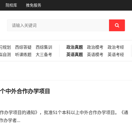
院校库
推免服务
习规划
西综答疑
西综集训
政治真题
政治模考
政治考经
拟自测
听课练题
大三备考
英语真题
英语模考
英语考经
1个中外合作办学项目
合作办学项目的通知》，批准51个本科以上中外合作办学项目。《通
学者...