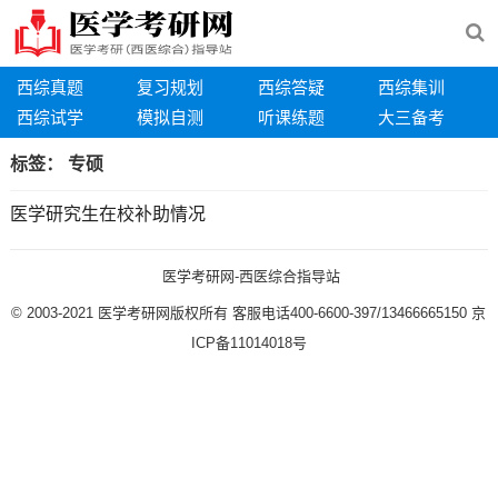
西综真题
复习规划
西综答疑
西综集训
西综试学
模拟自测
听课练题
大三备考
标签：
专硕
医学研究生在校补助情况
医学考研网-西医综合指导站
© 2003-2021
医学考研网版权所有
客服电话400-6600-397/13466665150
京
ICP备11014018号