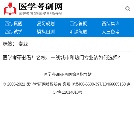
西综真题
复习规划
西综答疑
西综集训
西综试学
模拟自测
听课练题
大三备考
标签：
专业
医学考研必看！名校、一线城市和热门专业该如何选择？
医学考研网-西医综合指导站
© 2003-2021
医学考研网版权所有
客服电话400-6600-397/13466665150
京
ICP备11014018号