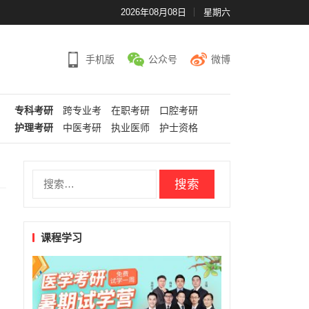
2026年08月08日
星期六
手机版
公众号
微博
专科考研
跨专业考
在职考研
口腔考研
护理考研
中医考研
执业医师
护士资格
搜
索：
课程学习