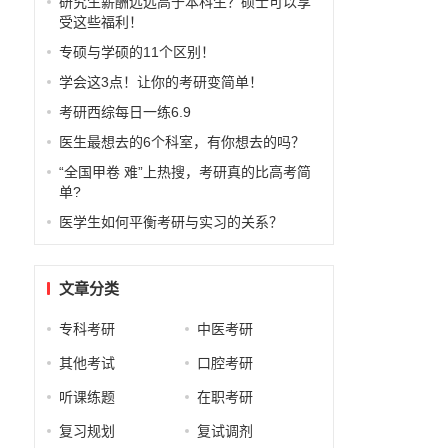
研究生薪酬远远高于本科生？硕士可以享
受这些福利！
专硕与学硕的11个区别！
学会这3点！让你的考研变简单！
考研西综每日一练6.9
医生最想去的6个科室，有你想去的吗？
“全国甲卷 难”上热搜，考研真的比高考简
单?
医学生如何平衡考研与实习的关系？
文章分类
专科考研
中医考研
其他考试
口腔考研
听课练题
在职考研
复习规划
复试调剂