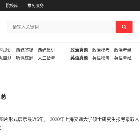
院校库
推免服务
习规划
西综答疑
西综集训
政治真题
政治模考
政治考经
拟自测
听课练题
大三备考
英语真题
英语模考
英语考经
汇总
片形式展示最近5年。 2020年上海交通大学硕士研究生报考录取人
..