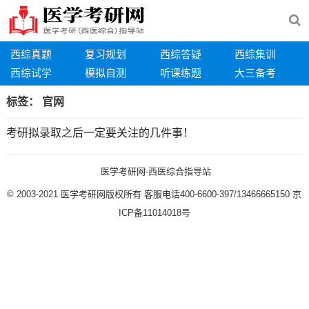
西综真题
复习规划
西综答疑
西综集训
西综试学
模拟自测
听课练题
大三备考
标签：
官网
考研拟录取之后一定要关注的几件事！
医学考研网-西医综合指导站
© 2003-2021
医学考研网版权所有
客服电话400-6600-397/13466665150
京
ICP备11014018号