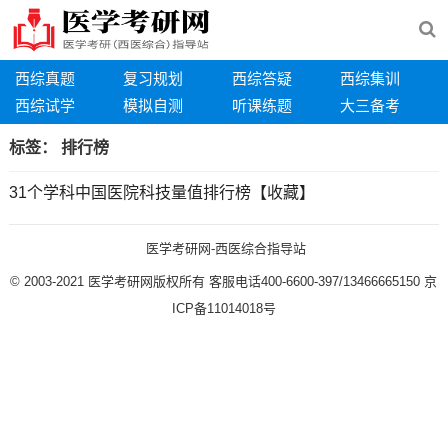
西综真题
复习规划
西综答疑
西综集训
西综试学
模拟自测
听课练题
大三备考
标签：
排行榜
31个学科中国医院科技量值排行榜【收藏】
医学考研网-西医综合指导站
© 2003-2021
医学考研网版权所有
客服电话400-6600-397/13466665150
京
ICP备11014018号